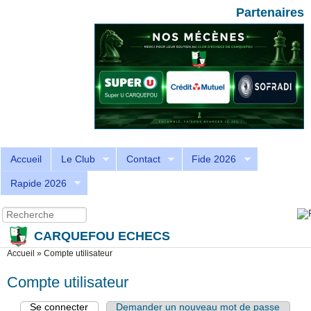
Aller au contenu principal
Skip to search
Partenaires
Accueil
Le Club
Contact
Fide 2026
Rapide 2026
Recherche
Formulaire de recherche
CARQUEFOU ECHECS
Vous êtes ici
Accueil
»
Compte utilisateur
Compte utilisateur
Se connecter
(onglet actif)
Demander un nouveau mot de passe