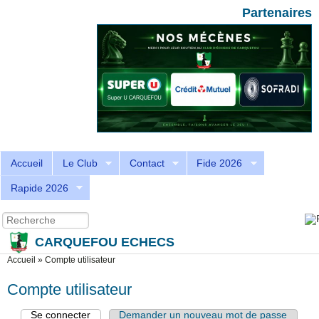
Aller au contenu principal
Skip to search
Partenaires
Accueil
Le Club
Contact
Fide 2026
Rapide 2026
Recherche
Formulaire de recherche
CARQUEFOU ECHECS
Vous êtes ici
Accueil
»
Compte utilisateur
Compte utilisateur
Se connecter
(onglet actif)
Demander un nouveau mot de passe