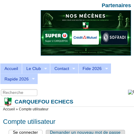
Aller au contenu principal
Skip to search
Partenaires
Accueil
Le Club
Contact
Fide 2026
Rapide 2026
Recherche
Formulaire de recherche
CARQUEFOU ECHECS
Vous êtes ici
Accueil
»
Compte utilisateur
Compte utilisateur
Se connecter
(onglet actif)
Demander un nouveau mot de passe