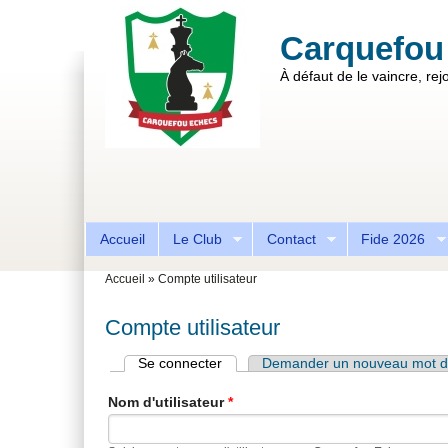
Aller au contenu principal
Skip to search
Carquefou
À défaut de le vaincre, rejo
Formulaire de recherche
Accueil
Le Club
Contact
Fide 2026
Vous êtes ici
Accueil
»
Compte utilisateur
Compte utilisateur
Se connecter
(onglet actif)
Demander un nouveau mot d
Onglets principaux
Nom d'utilisateur
*