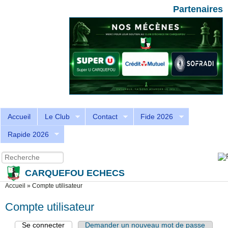
Aller au contenu principal
Skip to search
Partenaires
Accueil
Le Club
Contact
Fide 2026
Rapide 2026
Recherche
Formulaire de recherche
CARQUEFOU ECHECS
Vous êtes ici
Accueil
»
Compte utilisateur
Compte utilisateur
Se connecter
(onglet actif)
Demander un nouveau mot de passe