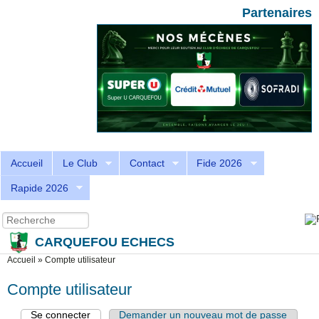
Aller au contenu principal
Skip to search
Partenaires
Accueil
Le Club
Contact
Fide 2026
Rapide 2026
Recherche
Formulaire de recherche
CARQUEFOU ECHECS
Vous êtes ici
Accueil
»
Compte utilisateur
Compte utilisateur
Se connecter
(onglet actif)
Demander un nouveau mot de passe