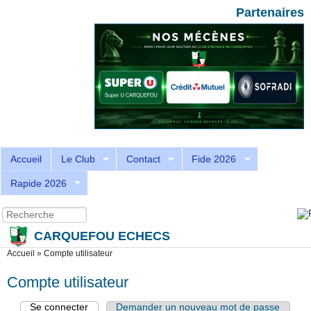
Aller au contenu principal
Skip to search
Partenaires
Accueil
Le Club
Contact
Fide 2026
Rapide 2026
Recherche
Formulaire de recherche
CARQUEFOU ECHECS
Vous êtes ici
Accueil
»
Compte utilisateur
Compte utilisateur
Se connecter
(onglet actif)
Demander un nouveau mot de passe