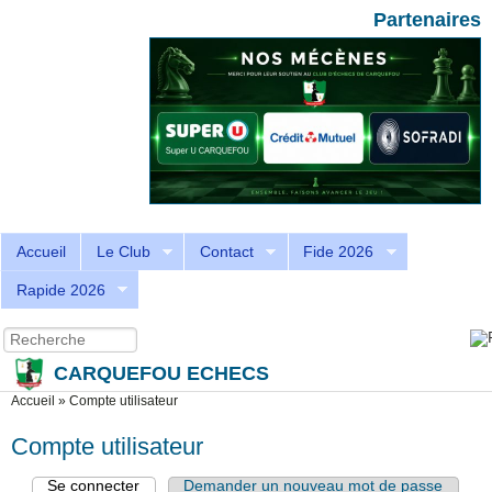
Aller au contenu principal
Skip to search
Partenaires
Accueil
Le Club
Contact
Fide 2026
Rapide 2026
Recherche
Formulaire de recherche
CARQUEFOU ECHECS
Vous êtes ici
Accueil
»
Compte utilisateur
Compte utilisateur
Se connecter
(onglet actif)
Demander un nouveau mot de passe