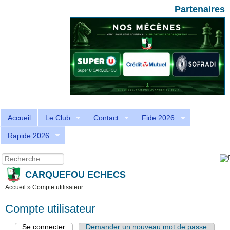
Aller au contenu principal
Skip to search
Partenaires
Accueil
Le Club
Contact
Fide 2026
Rapide 2026
Recherche
Formulaire de recherche
CARQUEFOU ECHECS
Vous êtes ici
Accueil
»
Compte utilisateur
Compte utilisateur
Se connecter
(onglet actif)
Demander un nouveau mot de passe