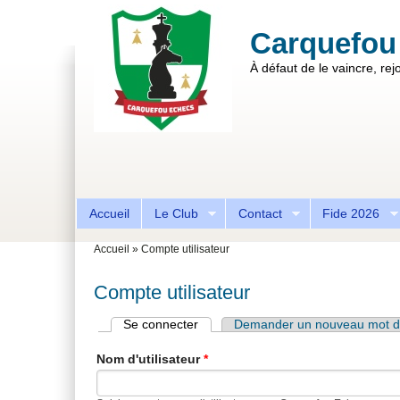
Aller au contenu principal
Skip to search
Carquefou
À défaut de le vaincre, rejo
Formulaire de recherche
Accueil
Le Club
Contact
Fide 2026
Vous êtes ici
Accueil
»
Compte utilisateur
Compte utilisateur
Se connecter
(onglet actif)
Demander un nouveau mot d
Onglets principaux
Nom d'utilisateur
*