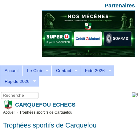
Aller au contenu principal
Skip to search
Partenaires
Accueil
Le Club
Contact
Fide 2026
Rapide 2026
Recherche
Formulaire de recherche
CARQUEFOU ECHECS
Vous êtes ici
Accueil
»
Trophées sportifs de Carquefou
Trophées sportifs de Carquefou