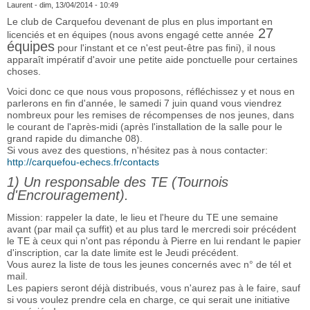
Laurent
- dim, 13/04/2014 - 10:49
Le club de Carquefou devenant de plus en plus important en
27
licenciés et en équipes (nous avons engagé cette année
équipes
pour l'instant et ce n'est peut-être pas fini), il nous
apparaît impératif d'avoir une petite aide ponctuelle pour certaines
choses.
Voici donc ce que nous vous proposons, réfléchissez y et nous en
parlerons en fin d'année, le samedi 7 juin quand vous viendrez
nombreux pour les remises de récompenses de nos jeunes, dans
le courant de l'après-midi (après l'installation de la salle pour le
grand rapide du dimanche 08).
Si vous avez des questions, n'hésitez pas à nous contacter:
http://carquefou-echecs.fr/contacts
1) Un responsable des TE (Tournois
d'Encrouragement).
Mission: rappeler la date, le lieu et l'heure du TE une semaine
avant (par mail ça suffit) et au plus tard le mercredi soir précédent
le TE à ceux qui n'ont pas répondu à Pierre en lui rendant le papier
d'inscription, car la date limite est le Jeudi précédent.
Vous aurez la liste de tous les jeunes concernés avec n° de tél et
mail.
Les papiers seront déjà distribués, vous n'aurez pas à le faire, sauf
si vous voulez prendre cela en charge, ce qui serait une initiative