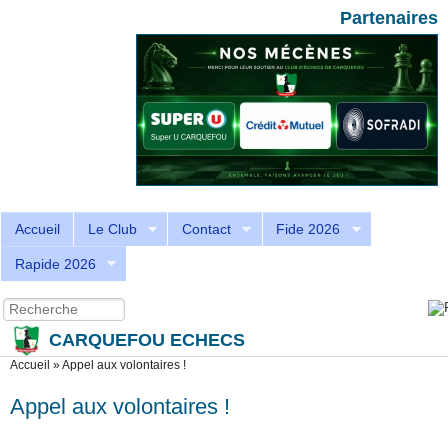
Aller au contenu principal
Skip to search
Partenaires
Accueil
Le Club
Contact
Fide 2026
Rapide 2026
Recherche
Formulaire de recherche
CARQUEFOU ECHECS
Vous êtes ici
Accueil
»
Appel aux volontaires !
Appel aux volontaires !