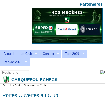
Aller au contenu principal
Skip to search
Partenaires
Accueil
Le Club
Contact
Fide 2026
Rapide 2026
Recherche
Formulaire de recherche
CARQUEFOU ECHECS
Vous êtes ici
Accueil
»
Portes Ouvertes au Club
Portes Ouvertes au Club