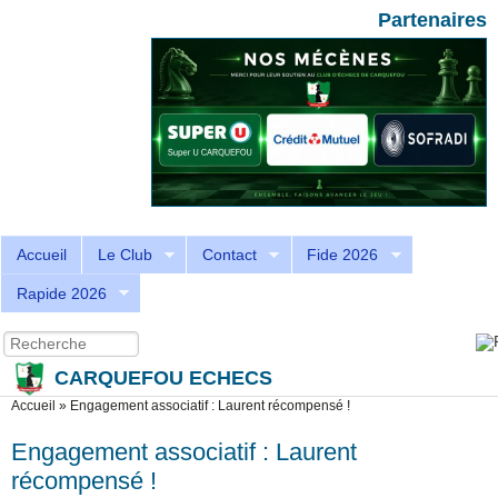
Aller au contenu principal
Skip to search
Partenaires
Accueil
Le Club
Contact
Fide 2026
Rapide 2026
Recherche
Formulaire de recherche
CARQUEFOU ECHECS
Vous êtes ici
Accueil
»
Engagement associatif : Laurent récompensé !
Engagement associatif : Laurent
récompensé !