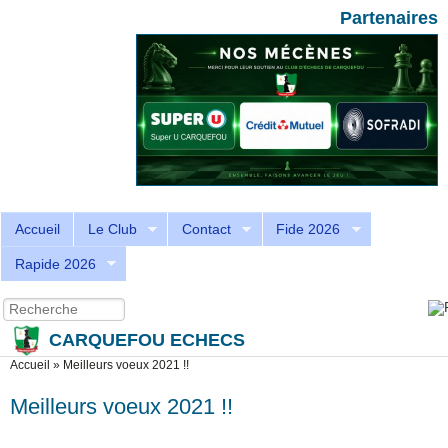
Aller au contenu principal
Skip to search
Partenaires
Accueil
Le Club
Contact
Fide 2026
Rapide 2026
Recherche
Formulaire de recherche
CARQUEFOU ECHECS
Vous êtes ici
Accueil
»
Meilleurs voeux 2021 !!
Meilleurs voeux 2021 !!