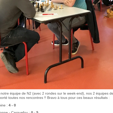
 notre équipe de N2 (avec 2 rondes sur le week-end), nos 2 équipes d
té toutes nos rencontres !! Bravo à tous​​​ pour ces beaux résultats :
oine :
4 - 0
lonne - Carquefou :
0 - 5