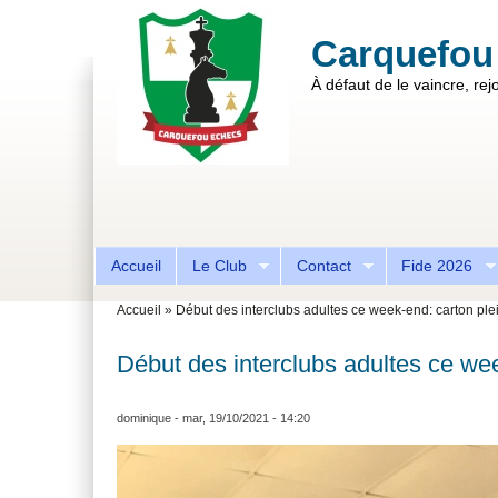
Aller au contenu principal
Skip to search
Carquefou
À défaut de le vaincre, rejo
Formulaire de recherche
Accueil
Le Club
Contact
Fide 2026
Vous êtes ici
Accueil
»
Début des interclubs adultes ce week-end: carton plei
Début des interclubs adultes ce wee
dominique
- mar, 19/10/2021 - 14:20