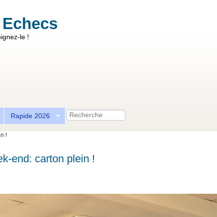
 Echecs
ignez-le !
Recherche
Rapide 2026
n !
k-end: carton plein !