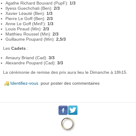
Agathe Richard Bouvard (PupF):
1/3
Ilyess Guechchati (Ben):
2/3
Xavier Léauté (Ben):
1/3
Pierre Le Goff (Ben):
2/3
Anne Le Goff (MinF):
1/3
Louis Piraud (Min):
2/3
Matthieu Roussel (Min):
2/3
Guillaume Poupard (Min):
2,5/3
Les
Cadets
:
Amaury Briand (Cad):
3/3
Alexandre Poupard (Cad):
3/3
La cérémonie de remise des prix aura lieu le Dimanche à 18h15.
Identifiez-vous
pour poster des commentaires
.
.