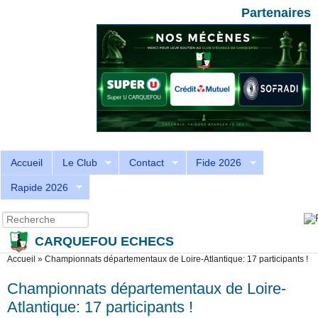
Aller au contenu principal
Skip to search
Partenaires
Accueil
Le Club
Contact
Fide 2026
Rapide 2026
Recherche
Formulaire de recherche
CARQUEFOU ECHECS
Vous êtes ici
Accueil
»
Championnats départementaux de Loire-Atlantique: 17 participants !
Championnats départementaux de Loire-
Atlantique: 17 participants !