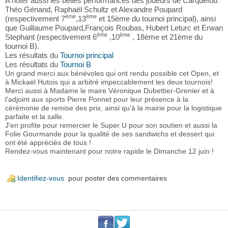
A noter aussi les belles performances des joueurs de Carquefou
Théo Génand, Raphaël Schultz et Alexandre Poupard
ème
ème
(respectivement 7
,13
et 15ème du tournoi principal), ainsi
que Guillaume Poupard,François Roubas, Hubert Leturc et Erwan
ème
ème
Stephant (respectivement 6
,10
, 18ème et 21ème du
tournoi B).
Les résultats du
Tournoi principal
Les résultats du
Tournoi B
Un grand merci aux bénévoles qui ont rendu possible cet Open, et
à Mickaël Hutois qui a arbitré impeccablement les deux tournois!
Merci aussi à Madame le maire Véronique Dubettier-Grenier et à
l’adjoint aux sports Pierre Ponnet pour leur présence à la
cérémonie de remise des prix, ainsi qu’à la mairie pour la logistique
parfaite et la salle.
J'en profite pour remercier le Super U pour son soutien et aussi la
Folie Gourmande pour la qualité de ses sandwichs et dessert qui
ont été appréciés de tous !
Rendez-vous maintenant pour notre rapide le Dimanche 12 juin !
Identifiez-vous
pour poster des commentaires
.
.