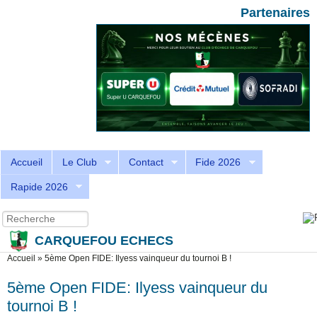
Aller au contenu principal
Skip to search
Partenaires
Accueil
Le Club
Contact
Fide 2026
Rapide 2026
Recherche
Formulaire de recherche
CARQUEFOU ECHECS
Vous êtes ici
Accueil
»
5ème Open FIDE: Ilyess vainqueur du tournoi B !
5ème Open FIDE: Ilyess vainqueur du
tournoi B !