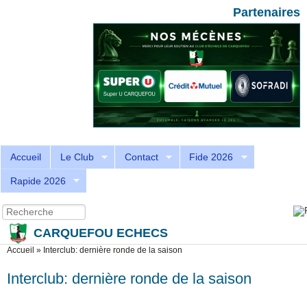
Aller au contenu principal
Skip to search
Partenaires
Accueil
Le Club
Contact
Fide 2026
Rapide 2026
Recherche
Formulaire de recherche
CARQUEFOU ECHECS
Vous êtes ici
Accueil
»
Interclub: dernière ronde de la saison
Interclub: dernière ronde de la saison