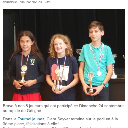
dominique
- dim, 24/09/2023 - 23:19
Bravo à nos 8 joueurs qui ont participé ce Dimanche 24 septembre
au rapide de Gétigné :
Dans le
Tournoi jeunes
, Clara Seyvet termine sur le podium à la
3ème place, félicitations à elle !