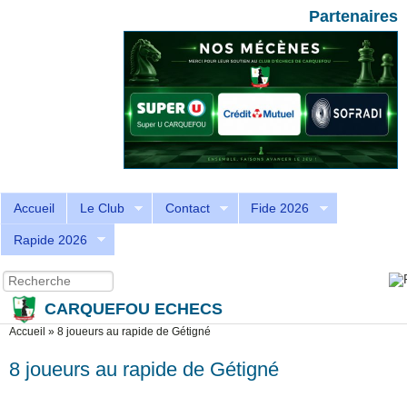
Aller au contenu principal
Skip to search
Partenaires
Accueil
Le Club
Contact
Fide 2026
Rapide 2026
Recherche
Formulaire de recherche
CARQUEFOU ECHECS
Vous êtes ici
Accueil
»
8 joueurs au rapide de Gétigné
8 joueurs au rapide de Gétigné