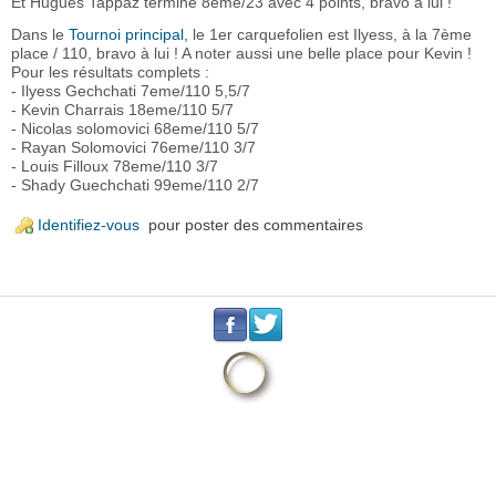
Et Hugues Tappaz termine 8ème/23 avec 4 points, bravo à lui !
Dans le
Tournoi principal,
le 1er carquefolien est Ilyess, à la 7ème
place / 110, bravo à lui ! A noter aussi une belle place pour Kevin !
Pour les résultats complets :
- Ilyess Gechchati 7eme/110 5,5/7
- Kevin Charrais 18eme/110 5/7
- Nicolas solomovici 68eme/110 5/7
- Rayan Solomovici 76eme/110 3/7
- Louis Filloux 78eme/110 3/7
- Shady Guechchati 99eme/110 2/7
Identifiez-vous
pour poster des commentaires
.
.