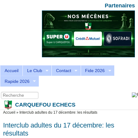
Aller au contenu principal
Skip to search
Partenaires
Accueil
Le Club
Contact
Fide 2026
Rapide 2026
Recherche
Formulaire de recherche
CARQUEFOU ECHECS
Vous êtes ici
Accueil
»
Interclub adultes du 17 décembre: les résultats
Interclub adultes du 17 décembre: les
résultats