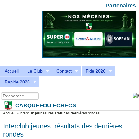
Aller au contenu principal
Skip to search
Partenaires
Accueil
Le Club
Contact
Fide 2026
Rapide 2026
Recherche
Formulaire de recherche
CARQUEFOU ECHECS
Vous êtes ici
Accueil
»
Interclub jeunes: résultats des dernières rondes
Interclub jeunes: résultats des dernières
rondes