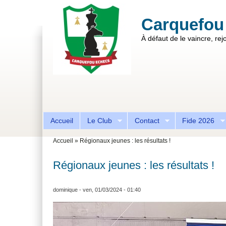
Aller au contenu principal
Skip to search
Carquefou
À défaut de le vaincre, rejo
Formulaire de recherche
Accueil
Le Club
Contact
Fide 2026
Vous êtes ici
Accueil
»
Régionaux jeunes : les résultats !
Régionaux jeunes : les résultats !
dominique
- ven, 01/03/2024 - 01:40