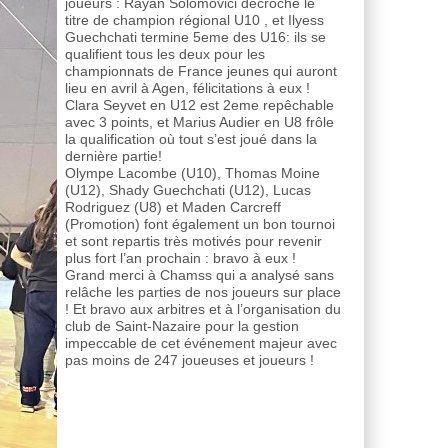
joueurs : Rayan Solomovici décroche le
titre de champion régional U10 , et Ilyess
Guechchati termine 5eme des U16: ils se
qualifient tous les deux pour les
championnats de France jeunes qui auront
lieu en avril à Agen, félicitations à eux !
Clara Seyvet en U12 est 2eme repêchable
avec 3 points, et Marius Audier en U8 frôle
la qualification où tout s’est joué dans la
dernière partie!
Olympe Lacombe (U10), Thomas Moine
(U12), Shady Guechchati (U12), Lucas
Rodriguez (U8) et Maden Carcreff
(Promotion) font également un bon tournoi
et sont repartis très motivés pour revenir
plus fort l’an prochain : bravo à eux !
Grand merci à Chamss qui a analysé sans
relâche les parties de nos joueurs sur place
! Et bravo aux arbitres et à l’organisation du
club de Saint-Nazaire pour la gestion
impeccable de cet événement majeur avec
pas moins de 247 joueuses et joueurs !