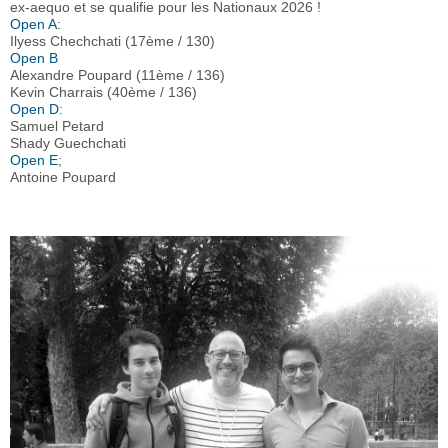
ex-aequo et se qualifie pour les Nationaux 2026 !
Open A
:
Ilyess Chechchati (17ème / 130)
Open B
Alexandre Poupard (11ème / 136)
Kevin Charrais (40ème / 136)
Open D
:
Samuel Petard
Shady Guechchati
Open E
;
Antoine Poupard