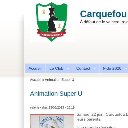
Aller au contenu principal
Skip to search
Carquefou
À défaut de le vaincre, rejo
Formulaire de recherche
Accueil
Le Club
Contact
Fide 2026
Vous êtes ici
Accueil
»
Animation Super U
Animation Super U
valerie
- dim, 23/06/2013 - 23:19
Samedi 22 juin, Carquefou E
leurs parents.
Une grande réussite !