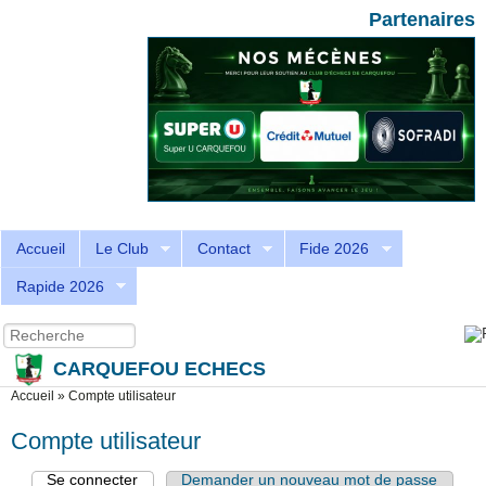
Aller au contenu principal
Skip to search
Partenaires
Accueil
Le Club
Contact
Fide 2026
Rapide 2026
Recherche
Formulaire de recherche
CARQUEFOU ECHECS
Vous êtes ici
Accueil
»
Compte utilisateur
Compte utilisateur
Se connecter
(onglet actif)
Demander un nouveau mot de passe