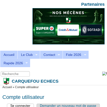
Aller au contenu principal
Skip to search
Partenaires
Accueil
Le Club
Contact
Fide 2026
Rapide 2026
Recherche
Formulaire de recherche
CARQUEFOU ECHECS
Vous êtes ici
Accueil
»
Compte utilisateur
Compte utilisateur
Se connecter
(onglet actif)
Demander un nouveau mot de passe