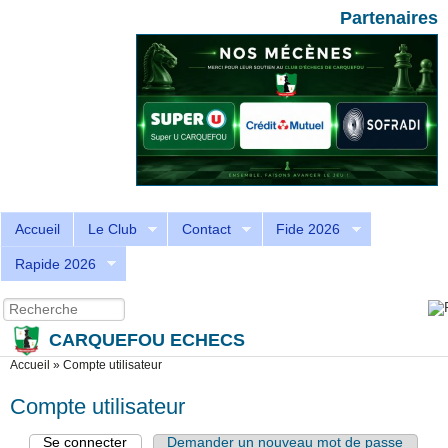
Aller au contenu principal
Skip to search
Partenaires
Accueil
Le Club
Contact
Fide 2026
Rapide 2026
Recherche
Formulaire de recherche
CARQUEFOU ECHECS
Vous êtes ici
Accueil
»
Compte utilisateur
Compte utilisateur
Se connecter
(onglet actif)
Demander un nouveau mot de passe