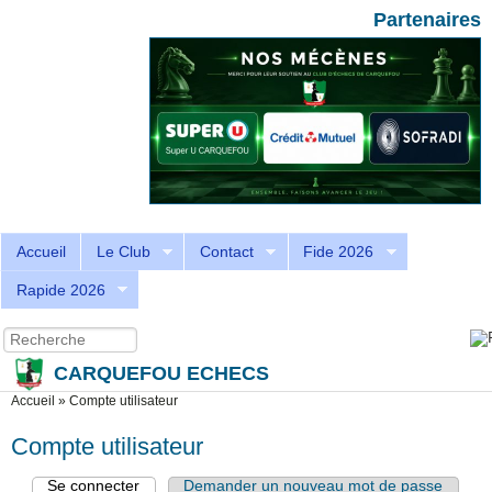
Aller au contenu principal
Skip to search
Partenaires
Accueil
Le Club
Contact
Fide 2026
Rapide 2026
Recherche
Formulaire de recherche
CARQUEFOU ECHECS
Vous êtes ici
Accueil
»
Compte utilisateur
Compte utilisateur
Se connecter
(onglet actif)
Demander un nouveau mot de passe