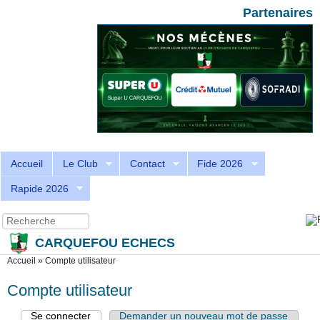
Aller au contenu principal
Skip to search
Partenaires
Accueil
Le Club
Contact
Fide 2026
Rapide 2026
Recherche
Formulaire de recherche
CARQUEFOU ECHECS
Vous êtes ici
Accueil
»
Compte utilisateur
Compte utilisateur
Se connecter
(onglet actif)
Demander un nouveau mot de passe