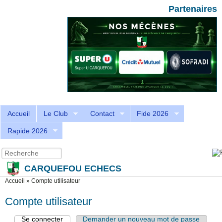
Aller au contenu principal
Skip to search
Partenaires
Accueil
Le Club
Contact
Fide 2026
Rapide 2026
Recherche
Formulaire de recherche
CARQUEFOU ECHECS
Vous êtes ici
Accueil
»
Compte utilisateur
Compte utilisateur
Se connecter
(onglet actif)
Demander un nouveau mot de passe