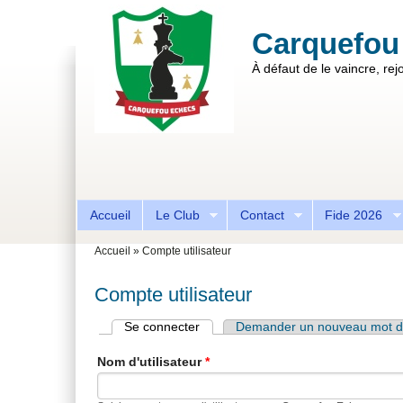
Aller au contenu principal
Skip to search
Carquefou
À défaut de le vaincre, rejo
Formulaire de recherche
Accueil
Le Club
Contact
Fide 2026
Vous êtes ici
Accueil
»
Compte utilisateur
Compte utilisateur
Se connecter
(onglet actif)
Demander un nouveau mot d
Onglets principaux
Nom d'utilisateur
*