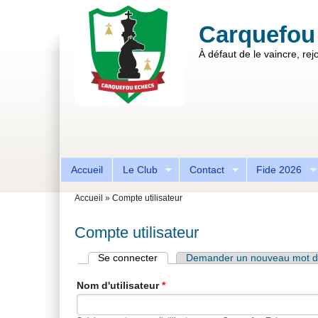
Aller au contenu principal
Skip to search
Carquefou
À défaut de le vaincre, rejo
Formulaire de recherche
Accueil
Le Club
Contact
Fide 2026
Vous êtes ici
Accueil
»
Compte utilisateur
Compte utilisateur
Se connecter
(onglet actif)
Demander un nouveau mot d
Onglets principaux
Nom d'utilisateur
*