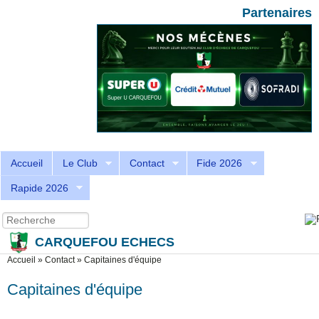
Aller au contenu principal
Skip to search
Partenaires
Accueil
Le Club
Contact
Fide 2026
Rapide 2026
Recherche
Formulaire de recherche
CARQUEFOU ECHECS
Vous êtes ici
Accueil
»
Contact
»
Capitaines d'équipe
Capitaines d'équipe