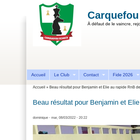
Aller au contenu principal
Skip to search
Carquefou
À défaut de le vaincre, rejo
Formulaire de recherche
Accueil
Le Club
Contact
Fide 2026
Vous êtes ici
Accueil
»
Beau résultat pour Benjamin et Elie au rapide RnB de 
Beau résultat pour Benjamin et Elie
dominique
- mar, 08/03/2022 - 20:22