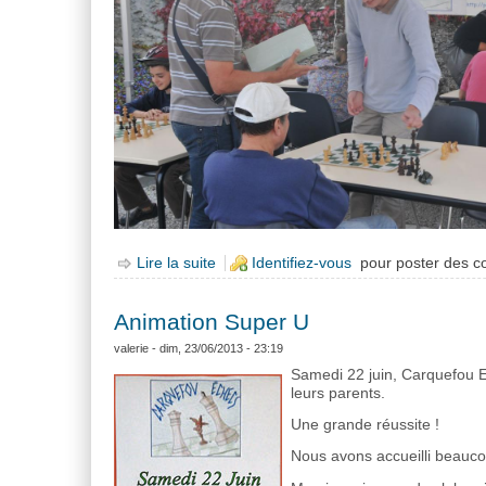
Lire la suite
de Le club à la fête du jeu à Carquefou
Identifiez-vous
pour poster des 
Animation Super U
valerie
- dim, 23/06/2013 - 23:19
Samedi 22 juin, Carquefou E
leurs parents.
Une grande réussite !
Nous avons accueilli beaucou