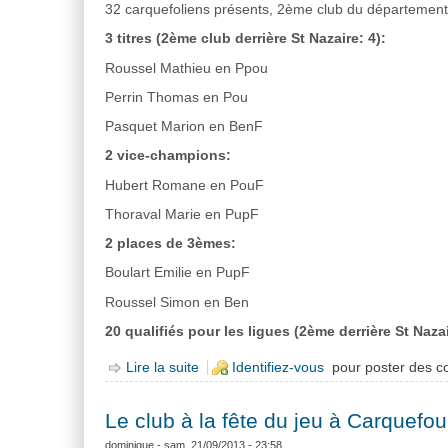
32 carquefoliens présents, 2ème club du département e
3 titres (2ème club derrière St Nazaire: 4):
Roussel Mathieu en Ppou
Perrin Thomas en Pou
Pasquet Marion en BenF
2 vice-champions:
Hubert Romane en PouF
Thoraval Marie en PupF
2 places de 3èmes:
Boulart Emilie en PupF
Roussel Simon en Ben
20 qualifiés pour les ligues (2ème derrière St Nazai
Lire la suite
de Départementaux Jeunes
Identifiez-vous
pour poster des 
Le club à la fête du jeu à Carquefou
dominique
- sam, 21/09/2013 - 23:58