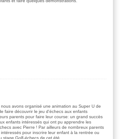
nfants et faire quelques démonstrations.
 nous avons organisé une animation au Super U de
e faire découvrir le jeu d'échecs aux enfants
urs parents pour faire leur course: un grand succès
x enfants intéressés qui ont pu apprendre les
checs avec Pierre ! Par ailleurs de nombreux parents
intéressés pour inscrire leur enfant à la rentrée ou
au stage Golf-échecs de cet été.