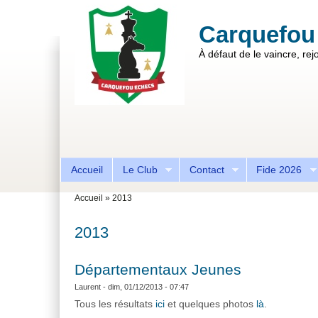
Aller au contenu principal
Skip to search
Carquefou
À défaut de le vaincre, rejo
Formulaire de recherche
Accueil
Le Club
Contact
Fide 2026
Vous êtes ici
Accueil
»
2013
2013
Départementaux Jeunes
Laurent
- dim, 01/12/2013 - 07:47
Tous les résultats
ici
et quelques photos
là
.