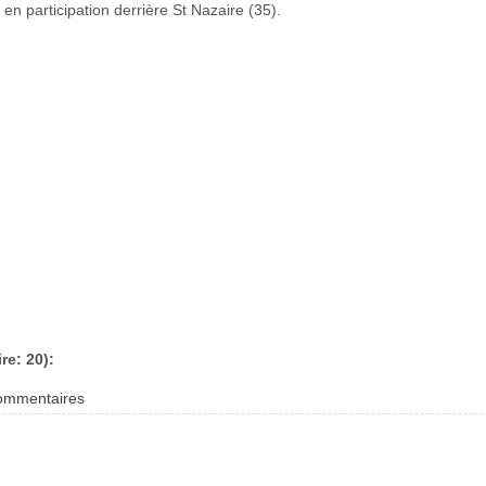
n participation derrière St Nazaire (35).
re: 20):
commentaires