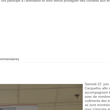
 ont participé à l'animation et sont venus prodiguer des conseils aux e
commentaires
Samedi 22 juin,
Carquefou afin d
accompagnant le
avec de nombreu
rudiments des é
se sont montrés 
pour s'inscrire 