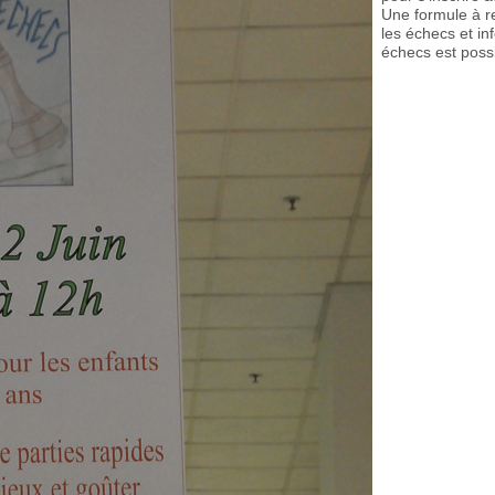
Une formule à re
les échecs et in
échecs est poss