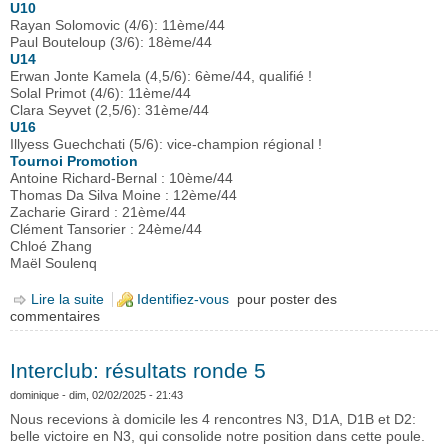
U10
Rayan Solomovic (4/6): 11ème/44
Paul Bouteloup (3/6): 18ème/44
U14
Erwan Jonte Kamela (4,5/6): 6ème/44, qualifié !
Solal Primot (4/6): 11ème/44
Clara Seyvet (2,5/6): 31ème/44
U16
Illyess Guechchati (5/6): vice-champion régional !
Tournoi Promotion
Antoine Richard-Bernal : 10ème/44
Thomas Da Silva Moine : 12ème/44
Zacharie Girard : 21ème/44
Clément Tansorier : 24ème/44
Chloé Zhang
Maël Soulenq
Lire la suite
de Champinats régionaux jeunes à Montaigu : 2 vice-
Identifiez-vous
pour poster des
commentaires
champions régionaux et 1 qualifié !
Interclub: résultats ronde 5
dominique
- dim, 02/02/2025 - 21:43
Nous recevions à domicile les 4 rencontres N3, D1A, D1B et D2:
belle victoire en N3, qui consolide notre position dans cette poule.