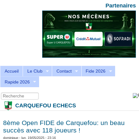
Aller au contenu principal
Skip to search
Partenaires
Accueil
Le Club
Contact
Fide 2026
Rapide 2026
Recherche
Formulaire de recherche
CARQUEFOU ECHECS
8ème Open FIDE de Carquefou: un beau
succès avec 118 joueurs !
dominique
- lun, 19/05/2025 - 23:16