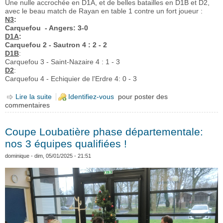
Une nulle accrochée en D1A, et de belles batailles en D1B et D2,
avec le beau match de Rayan en table 1 contre un fort joueur :
N3
:
Carquefou - Angers: 3-0
D1A
:
Carquefou 2 - Sautron 4 : 2 - 2
D1B
:
Carquefou 3 - Saint-Nazaire 4 : 1 - 3
D2
:
Carquefou 4 - Echiquier de l'Erdre 4: 0 - 3
Lire la suite
de Interclub: résultats ronde 5
Identifiez-vous
pour poster des
commentaires
Coupe Loubatière phase départementale:
nos 3 équipes qualifiées !
dominique
- dim, 05/01/2025 - 21:51