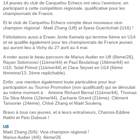
14 jeunes du club de Carquefou Echecs ont vécu l’aventure, en
participant à cette compétition régionale, qualificative pour les
championnats de France.
Et le club de Carquefou Echecs compte deux nouveaux vice-
champion régional : Maël Zhang (U8) et Ilyess Guechchati (U16) !
Félicitations aussi à Erwan Jonte Kamela qui termine 6ème en U14
et se qualifie également pour les championnats de France jeunes
qui auront lieu à Vichy du 27 avril au 4 mai.
A noter aussi le beau parcours de Marius Audier en U8 (8ème/26),
Rayan Solomovici (11ème/44) et Paul Bouteloup (18ème/44) en
U10, Solal Primot (11ème/44) et Clara Seyvet en U14 (6ème
féminine/13, 2ème repêchable).
Enfin, une mention également toute particulière pour leur
participation au Tournoi Promotion (non qualificatif) qui se déroulait
au même moment à : Antoine Richard Bernal (11ème/44), Thomas
Da Silva Moine (12ème/44), Zacharie Girard (21ème), Clément
Tansorier (24ème), Chloé Zhang et Maël Soulenq.
Bravo à tous ces jeunes, et à leurs entraîneurs, Chamss-Eddine
Rabhi et Peio Duboué !.
U8
Maël Zhang (5/6): Vice-champion régional !
Marius Audier (4/6): 8ème/26