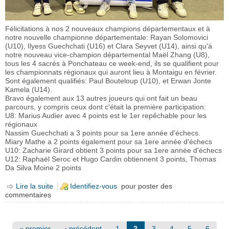
Félicitations à nos 2 nouveaux champions départementaux et à
notre nouvelle championne départementale: Rayan Solomovici
(U10), Ilyess Guechchati (U16) et Clara Seyvet (U14), ainsi qu'à
notre nouveau vice-champion départemental Maël Zhang (U8),
tous les 4 sacrés à Ponchateau ce week-end, ils se qualifient pour
les championnats régionaux qui auront lieu à Montaigu en février.
Sont également qualifiés: Paul Bouteloup (U10), et Erwan Jonte
Kamela (U14).
Bravo également aux 13 autres joueurs qui ont fait un beau
parcours, y compris ceux dont c'était la première participation:
U8: Marius Audier avec 4 points est le 1er repêchable pour les
régionaux
Nassim Guechchati a 3 points pour sa 1ere année d'échecs.
Miary Mathe a 2 points également pour sa 1ere année d'échecs
U10: Zacharie Girard obtient 3 points pour sa 1ere année d'échecs
U12: Raphaël Seroc et Hugo Cardin obtiennent 3 points, Thomas
Da Silva Moine 2 points
Lire la suite
de Championnats départementaux jeunes : 4
Identifiez-vous
pour poster des
commentaires
champions et vice-champions !
Pages
« premier
‹ précédent
1
2
3
4
5
6