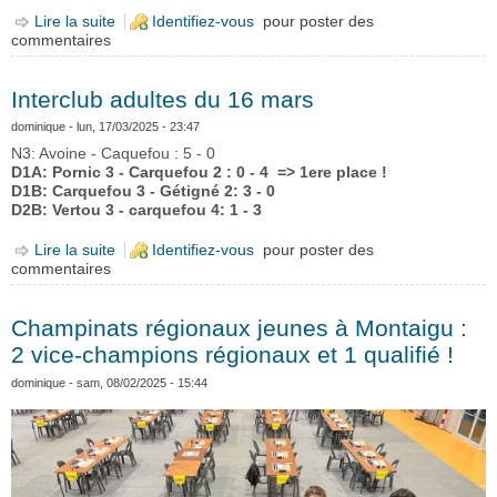
Lire la suite
de Finale N3 jeunes : Carquefou 1er ex-aequo !
Identifiez-vous
pour poster des
commentaires
Interclub adultes du 16 mars
dominique
- lun, 17/03/2025 - 23:47
N3: Avoine - Caquefou : 5 - 0
D1A: Pornic 3 - Carquefou 2 : 0 - 4 => 1ere place !
D1B: Carquefou 3 - Gétigné 2: 3 - 0
D2B: Vertou 3 - carquefou 4: 1 - 3
Lire la suite
de Interclub adultes du 16 mars
Identifiez-vous
pour poster des
commentaires
Champinats régionaux jeunes à Montaigu :
2 vice-champions régionaux et 1 qualifié !
dominique
- sam, 08/02/2025 - 15:44