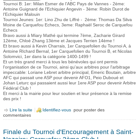
Tournoi B: 1er: Milan Esmer de l'ABC Pays de Vannes - 2ème:
Antoine Guignard de l'Echiquier Angevin - 3ème: Robin Durot de
l'Echiquier Malouin
Tournoi Jeunes: 1er: Lino Zhu de Liffré - 2ème: Thomas Da Silva
Moine de Carquefou Echecs, 3eme: Raphaël Seroc de Carquefou
Echecs
Bravo aussi à Miary Mathé qui termine 7ème, Zacharie Girard
12ème, Chloé Zhang 13ème et Jacques Terrien 14ème !
Et bravo aussi à Kevin Charrais, 1er Carquefolien du Tournoi A, à
Antoine RIchard Bernal, 1er Carquefolien du Tournoi B, et Nicolas
Solomvici, 1er dans la catégorie 1400-1499 !
Et un très grand merci à tous les bénévoles qui ont permis
l'organisation de ce Tournoi, ainsi qu'aux arbitres pour l'arbitrage
impeccable: Loriane Lebret arbitre principal, Emeric Boutain, arbitre
AFC qui passait une ASP pour devenir AFO1, Peio Duboué et
Johan Leturc qui passaient aussi leur 1ere ASP pour devenir Arbitre
Fédéral Club !
Et merci à la mairie pour leur soutien et leur présence à la remise
des prix !
Lire la suite
de 8ème Open FIDE de Carquefou: un beau succès
Identifiez-vous
pour poster des
commentaires
avec 118 joueurs !
Finale du Tournoi d'Encouragement à Saint-