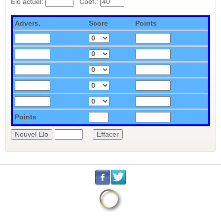
Elo actuel:
_
Coef.:
Advers.
Score
Points
Points
-
----
.
.