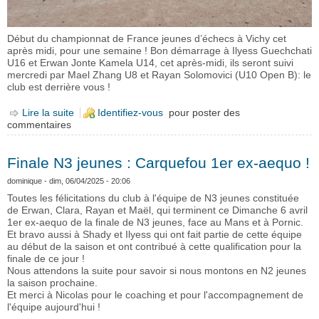
Début du championnat de France jeunes d’échecs à Vichy cet
après midi, pour une semaine ! Bon démarrage à Ilyess Guechchati
U16 et Erwan Jonte Kamela U14, cet après-midi, ils seront suivi
mercredi par Mael Zhang U8 et Rayan Solomovici (U10 Open B): le
club est derrière vous !
Lire la suite
de Démarrage Championnats de France d'Echecs
Identifiez-vous
pour poster des
commentaires
Jeunes à Vichy
Finale N3 jeunes : Carquefou 1er ex-aequo !
dominique
- dim, 06/04/2025 - 20:06
Toutes les félicitations du club à l'équipe de N3 jeunes constituée
de Erwan, Clara, Rayan et Maël, qui terminent ce Dimanche 6 avril
1er ex-aequo de la finale de N3 jeunes, face au Mans et à Pornic.
Et bravo aussi à Shady et Ilyess qui ont fait partie de cette équipe
au début de la saison et ont contribué à cette qualification pour la
finale de ce jour !
Nous attendons la suite pour savoir si nous montons en N2 jeunes
la saison prochaine.
Et merci à Nicolas pour le coaching et pour l'accompagnement de
l'équipe aujourd'hui !