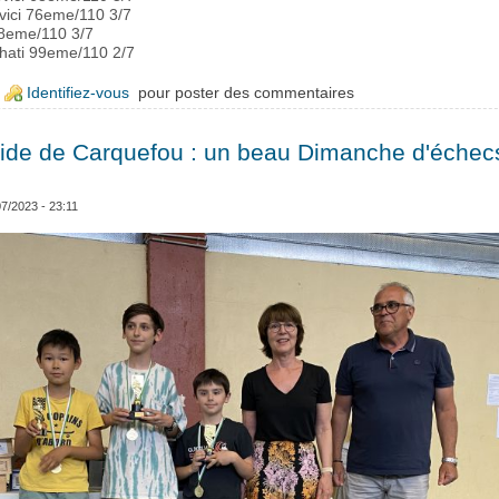
vici 76eme/110 3/7
 78eme/110 3/7
hati 99eme/110 2/7
e 8 joueurs au rapide de Gétigné
Identifiez-vous
pour poster des commentaires
ide de Carquefou : un beau Dimanche d'échec
07/2023 - 23:11