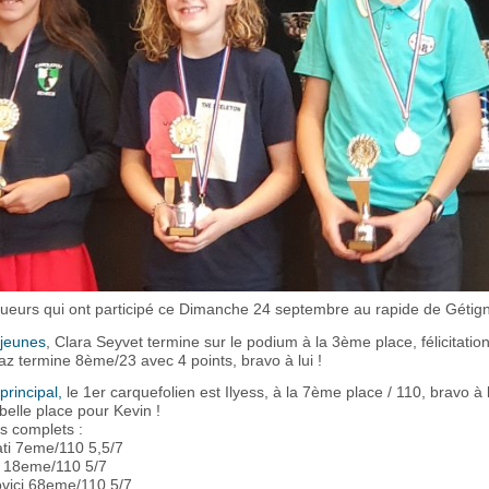
oueurs qui ont participé ce Dimanche 24 septembre au rapide de Gétign
 jeunes
, Clara Seyvet termine sur le podium à la 3ème place, félicitations
z termine 8ème/23 avec 4 points, bravo à lui !
principal,
le 1er carquefolien est Ilyess, à la 7ème place / 110, bravo à l
belle place pour Kevin !
ts complets :
ati 7eme/110 5,5/7
s 18eme/110 5/7
ovici 68eme/110 5/7