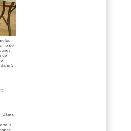
quefou
, Ile de
jeunes
é de
de
s dans 3
urc
et 14ème
orte le
rmance