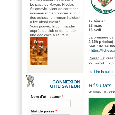
Roman autour des échecs
Le papa de Rayan, Nicolas
Solomovici, vient de sortir son
nouveau roman policier autour
des échecs, un roman haletant
17 février
à lire absolument !
23 mars
Vous pouvez le commander
13 avril
auprès du club et demander
une dédicace à l'auteur.
La première part
à 15h précise)
,
partir de 14H4
-
https://lichess
Prérequis
: crée
contactez-moi).
Lire la suite
d
CONNEXION
Résultats 
UTILISATEUR
dominique
- lun, 16/1
Nom d'utilisateur
*
Mot de passe
*