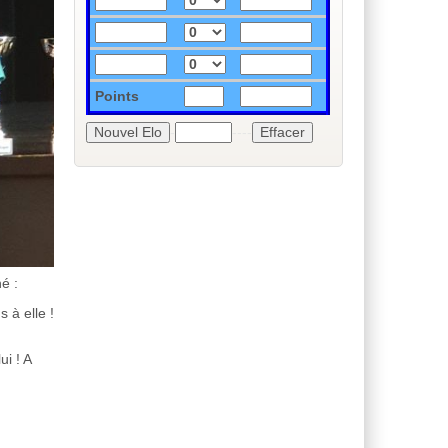
Points
-
----
é :
 à elle !
ui ! A