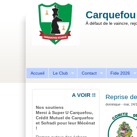
Aller au contenu principal
Skip to search
Carquefou
À défaut de le vaincre, rejo
Formulaire de recherche
Accueil
Le Club
Contact
Fide 2026
A VOIR !!
Reprise de
dominique
- mar, 24/
Nos soutiens
Merci à Super U Carquefou,
Crédit Mutuel de Carquefou
et Sofradi pour leur Mécénat
!