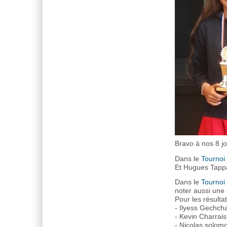
Bravo à nos 8 j
Dans le
Tournoi
Et Hugues Tappa
Dans le
Tournoi 
noter aussi une 
Pour les résulta
- Ilyess Gechch
- Kevin Charrai
- Nicolas solom