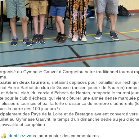
it organisé au Gymnase Gauvrit à Carquefou notre traditionnel tournoi ra
ème.
épartis en deux tournois
, s’étaient déplacés pour batailler sur l’échiqui
onal Pierre Barbot du club de Grasse (ancien joueur de Sautron) rempor
l et Adam Lolah, du cercle d’Echecs de Nantes, remporte le tournoi jeu
ite pour le club d’échecs, qui vient clôturer une année dense marquée 
e plusieurs tournois et par la forte croissance du nombre d’adhérents (l
is la barre des 100 joueurs !).
ncipalement des Pays de la Loire et de Bretagne avaient convergé vers
juillet au Gymnase Gauvrit, le temps d’un dimanche dédié au jeu d’éche
onvivialité et compétion.
e 18ème rapide de Carquefou : un beau Dimanche d'échecs à Carque
Identifiez-vous
pour poster des commentaires