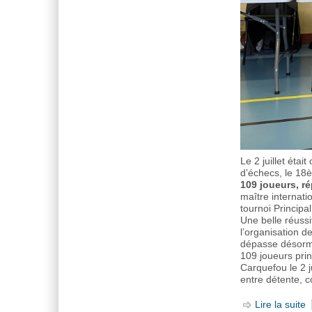
Le 2 juillet éta
d’échecs, le 18
109 joueurs, r
maître internati
tournoi Principa
Une belle réuss
l’organisation d
dépasse désorma
109 joueurs pri
Carquefou le 2 
entre détente, c
Lire la suite
d