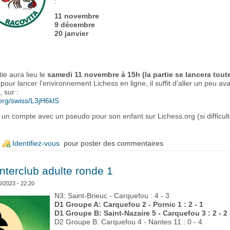
:
11 novembre
9 décembre
20 janvier
ie aura lieu le
samedi 11 novembre à 15h (la partie se lancera tout
 pour lancer l'environnement Lichess en ligne, il suffit d'aller un peu av
5
, sur :
.org/swiss/L3jH6klS
r un compte avec un pseudo pour son enfant sur Lichess.org (si difficult
e Reprise des tournois en ligne avec Racovita: toutes les dates !
Identifiez-vous
pour poster des commentaires
Interclub adulte ronde 1
0/2023 - 22:20
N3: Saint-Brieuc - Carquefou : 4 - 3
D1 Groupe A: Carquefou 2 - Pornic 1 : 2 - 1
D1 Groupe B: Saint-Nazaire 5 - Carquefou 3 : 2 - 2
D2 Groupe B: Carquefou 4 - Nantes 11 : 0 - 4