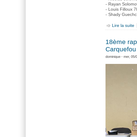
- Rayan Solomo
- Louis Filloux
- Shady Guechc
Lire la suite
d
18ème rap
Carquefou
dominique
- mer, 05/