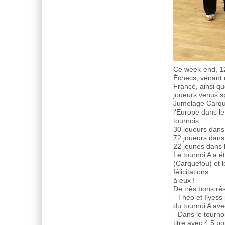
Ce week-end, 12
Échecs, venant 
France, ainsi qu
joueurs venus 
Jumelage Carque
l'Europe dans le
tournois:
30 joueurs dans
72 joueurs dans
22 jeunes dans 
Le tournoi A a 
(Carquefou) et 
félicitations
à eux !
De très bons ré
- Théo et Ilyes
du tournoi A ave
- Dans le tourno
titre avec 4,5 p