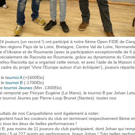
4 joueurs (un record !) ont participé à notre 6ème Open FIDE de Car
des régions Pays de la Loire, Bretagne, Centre Val de Loire, Normandie
e d'Ukraine et de Roumanie (avec la participation exceptionnelle de 6 
spécialement de Racovita en Roumanie, grâce au dynamisme du Comit
fou-Racovita qui a organisé cette venue, et avec l'aide de la Maison 
 cadre du projet 'Vivre l'Europe autour d'un échiquier'), joueurs réparti
 le
tournoi A
(+1600Elo)
 le
tournoi B
(-1700Elo)
le
tournoi Jeunes
(Min -1300Elo)
été remporté par Floryan Eugène (Le Mans), le tournoi B par Johan Let
le tournoi Jeunes par Pierre-Loup Brunet (Nantes): toutes nos
sultats de nos Carquefoliens sont également à noter:
s portent haut les couleurs du club en terminant respectivement 8ème 
c tous les deux de belles performances !
i B, pas moins de 11 joueurs du club participaient, dont Johan qui remp
oints / 5 et 227 points en performance, bravo Johan ! Très belles perfo