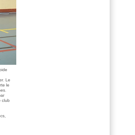
pide
er. Le
te le
nes.
par
e club
cs,
fou