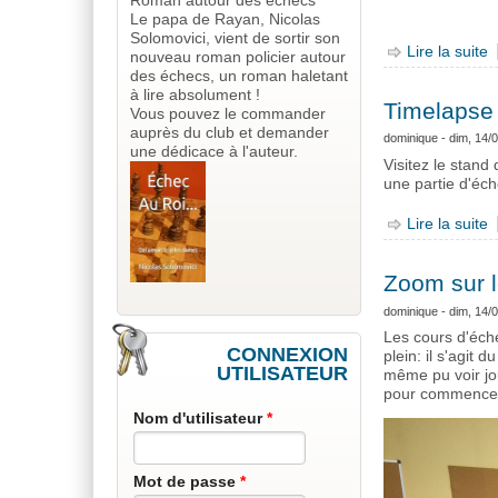
Roman autour des échecs
Le papa de Rayan, Nicolas
Solomovici, vient de sortir son
Lire la suite
d
nouveau roman policier autour
des échecs, un roman haletant
à lire absolument !
Timelapse 
Vous pouvez le commander
auprès du club et demander
dominique
- dim, 14/
une dédicace à l'auteur.
Visitez le stan
une partie d'éch
Lire la suite
d
Zoom sur 
dominique
- dim, 14/
Les cours d'éche
CONNEXION
plein: il s'agit
UTILISATEUR
même pu voir jo
pour commencer
Nom d'utilisateur
*
Mot de passe
*