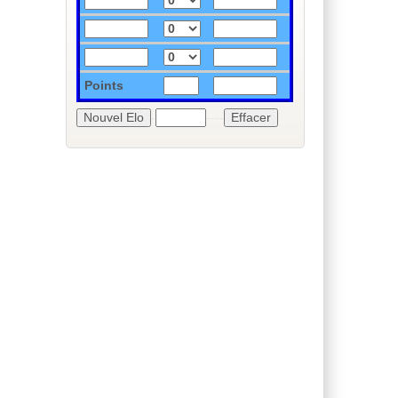
Points
-
----