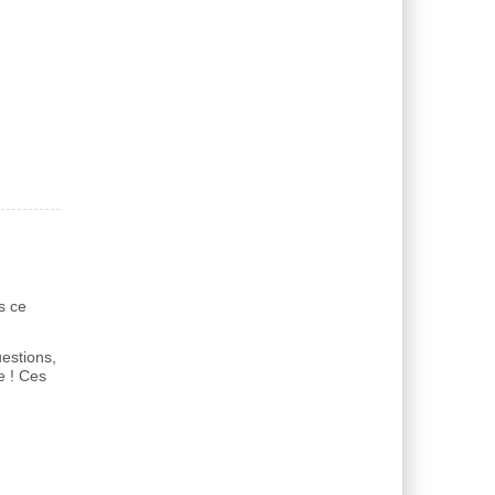
s ce
uestions,
e ! Ces