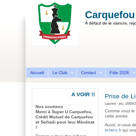
Aller au contenu principal
Skip to search
Carquefou
À défaut de le vaincre, rejo
Formulaire de recherche
Accueil
Le Club
Contact
Fide 2026
A VOIR !!
Prise de L
Laurent
- jeu, 18/09/
Nos soutiens
Comme vous le s
Merci à Super U Carquefou,
cette année.
Crédit Mutuel de Carquefou
et Sofradi pour leur Mécénat
Aussi, si vous d
!
echecs.fr
qui vou