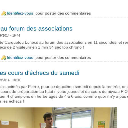
e Prise de Licence au club
Identifiez-vous
pour poster des commentaires
au forum des associations
09/2014 - 19:44
d de Carquefou Echecs au forum des associations en 11 secondes, et re
ecs de 2 visiteurs en 1 min 34 sec top chrono !
e Timelapse au forum des associations
Identifiez-vous
pour poster des commentaires
les cours d'échecs du samedi
09/2014 - 18:00
cs animés par Pierre, pour ce deuxième samedi depuis la rentrée, ont f
 du cours de préparation au haut niveau jeunes et du cours de niveau PI
uer 4 champions en herbe agés de 4 à 6 ans, comme quoi il n'y a pas 
 les échecs !