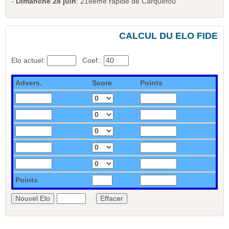
-
Dimanche 28 juin
: 21èeme rapide de Carquefou
CALCUL DU ELO FIDE
Elo actuel:
_
Coef.:
Advers.
Score
Points
Points
-
----