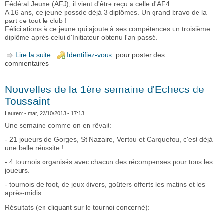
Fédéral Jeune (AFJ), il vient d'être reçu à celle d'AF4.
A 16 ans, ce jeune possde déjà 3 diplômes. Un grand bravo de la
part de tout le club !
Félicitations à ce jeune qui ajoute à ses compétences un troisième
diplôme après celui d'Initiateur obtenu l'an passé.
Lire la suite
de Arbitrage, toujours en progrès pour Romain !
Identifiez-vous
pour poster des
commentaires
Nouvelles de la 1ère semaine d'Echecs de
Toussaint
Laurent
- mar, 22/10/2013 - 17:13
Une semaine comme on en rêvait:
- 21 joueurs de Gorges, St Nazaire, Vertou et Carquefou, c'est déjà
une belle réussite !
- 4 tournois organisés avec chacun des récompenses pour tous les
joueurs.
- tournois de foot, de jeux divers, goûters offerts les matins et les
après-midis.
Résultats (en cliquant sur le tournoi concerné):