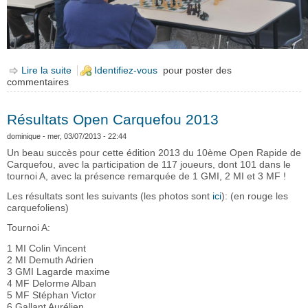
Lire la suite
de Le club à la fête du jeu à Carquefou
Identifiez-vous
pour poster des
commentaires
Résultats Open Carquefou 2013
dominique
- mer, 03/07/2013 - 22:44
Un beau succès pour cette édition 2013 du 10ème Open Rapide de
Carquefou, avec la participation de 117 joueurs, dont 101 dans le
tournoi A, avec la présence remarquée de 1 GMI, 2 MI et 3 MF !
Les résultats sont les suivants (les photos sont
ici
): (en rouge les
carquefoliens)
Tournoi A:
1 MI Colin Vincent
2 MI Demuth Adrien
3 GMI Lagarde maxime
4 MF Delorme Alban
5 MF Stéphan Victor
6 Gallant Aurélien