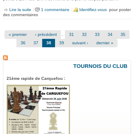
Lire la suite
de Championnat de France jeunes, l'heure des bilans.
1 commentaire
Identifiez-vous
pour poster
des commentaires
Pages
…
« premier
‹ précédent
31
32
33
34
35
36
37
38
39
suivant ›
dernier »
TOURNOIS DU CLUB
21ème rapide de Carquefou :