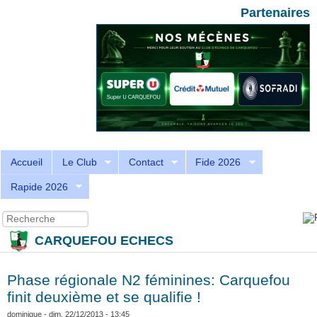
Aller au contenu principal
Skip to search
Partenaires
Accueil
Le Club
Contact
Fide 2026
Rapide 2026
Recherche
Formulaire de recherche
CARQUEFOU ECHECS
Phase régionale N2 féminines: Carquefou
finit deuxième et se qualifie !
dominique
- dim, 22/12/2013 - 13:45