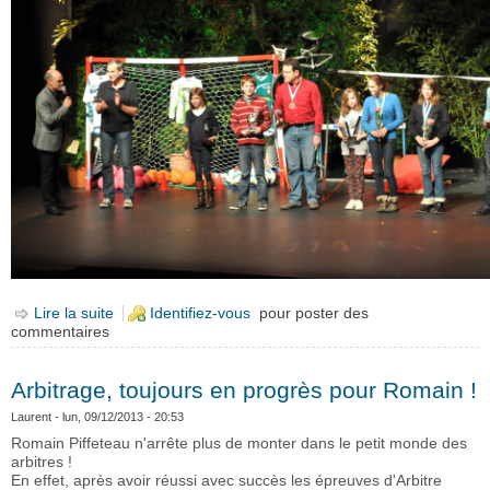
Lire la suite
de Trophées sportifs de Carquefou
Identifiez-vous
pour poster des
commentaires
Arbitrage, toujours en progrès pour Romain !
Laurent
- lun, 09/12/2013 - 20:53
Romain Piffeteau n'arrête plus de monter dans le petit monde des
arbitres !
En effet, après avoir réussi avec succès les épreuves d'Arbitre