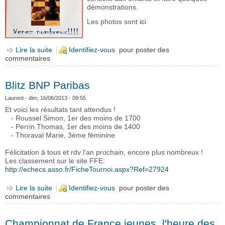
démonstrations.
Les photos sont
ici
Lire la suite
de Animation Super U
Identifiez-vous
pour poster des
commentaires
Blitz BNP Paribas
Laurent
- dim, 16/06/2013 - 09:55
Et voici les résultats tant attendus !
- Roussel Simon, 1er des moins de 1700
- Perrin Thomas, 1er des moins de 1400
- Thoraval Marie, 3ème féminine
Félicitation à tous et rdv l'an prochain, encore plus nombreux !
Les classement sur le site FFE:
http://echecs.asso.fr/FicheTournoi.aspx?Ref=27924
Lire la suite
de Blitz BNP Paribas
Identifiez-vous
pour poster des
commentaires
Championnat de France jeunes, l'heure des