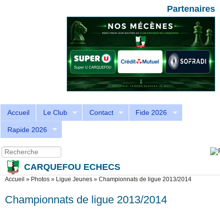
Aller au contenu principal
Skip to search
Partenaires
Accueil
Le Club
Contact
Fide 2026
Rapide 2026
Recherche
Formulaire de recherche
CARQUEFOU ECHECS
Vous êtes ici
Accueil
»
Photos
»
Ligue Jeunes
»
Championnats de ligue 2013/2014
Championnats de ligue 2013/2014