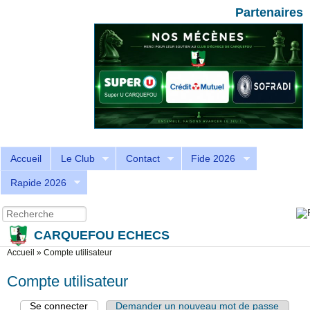
Aller au contenu principal
Skip to search
Partenaires
Accueil
Le Club
Contact
Fide 2026
Rapide 2026
Recherche
Formulaire de recherche
CARQUEFOU ECHECS
Vous êtes ici
Accueil
»
Compte utilisateur
Compte utilisateur
Se connecter
(onglet actif)
Demander un nouveau mot de passe