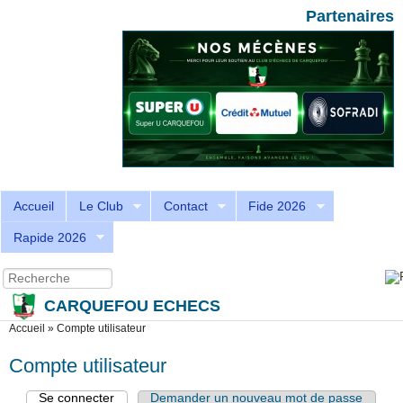
Aller au contenu principal
Skip to search
Partenaires
Accueil
Le Club
Contact
Fide 2026
Rapide 2026
Recherche
Formulaire de recherche
CARQUEFOU ECHECS
Vous êtes ici
Accueil
»
Compte utilisateur
Compte utilisateur
Se connecter
(onglet actif)
Demander un nouveau mot de passe