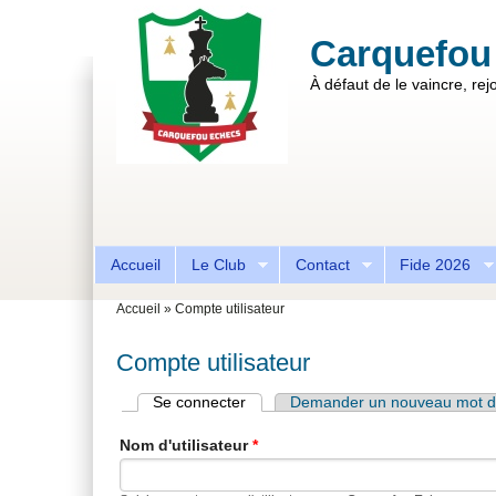
Aller au contenu principal
Skip to search
Carquefou
À défaut de le vaincre, rejo
Formulaire de recherche
Accueil
Le Club
Contact
Fide 2026
Vous êtes ici
Accueil
»
Compte utilisateur
Compte utilisateur
Se connecter
(onglet actif)
Demander un nouveau mot d
Onglets principaux
Nom d'utilisateur
*